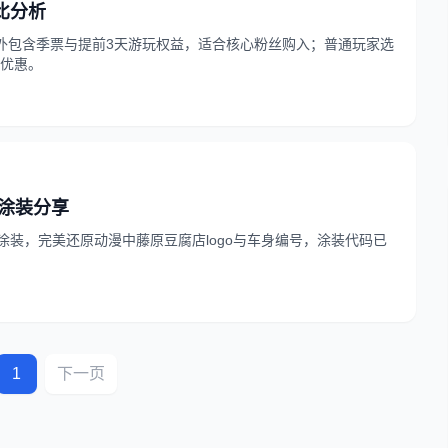
比分析
外包含季票与提前3天游玩权益，适合核心粉丝购入；普通玩家选
扣优惠。
店涂装分享
涂装，完美还原动漫中藤原豆腐店logo与车身编号，涂装代码已
1
下一页