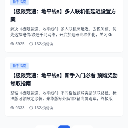
新手指南
【极限竞速：地平线6】多人联机低延迟设置方
案
解决《极限竞速：地平线6》多人联机高延迟、丢包问题：优
先选择电信/联通千兆网络，开启加速器专项优化，关闭Xbox
后台自动更新，可将联机延迟稳定在50ms以内，避免竞速时
5925
132秒阅读
卡顿掉线。
新手指南
【极限竞速：地平线6】新手入门必看 预购奖励
领取指南
整理《极限竞速：地平线6》不同档位预购奖励领取路径：标
准版可领限定涂装，豪华版额外解锁3辆专属跑车，终极版提
前3天进入游戏，所有奖励需在Xbox官网绑定账号后手动领
9333
132秒阅读
取。