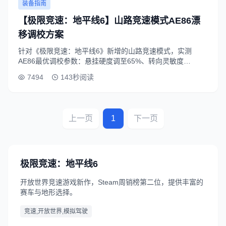
装备指南
【极限竞速：地平线6】山路竞速模式AE86漂
移调校方案
针对《极限竞速：地平线6》新增的山路竞速模式，实测
AE86最优调校参数：悬挂硬度调至65%、转向灵敏度
+20%、刹车比前6后4，可大幅提升连续弯道漂移稳定性，适
7494
143秒阅读
配秋名山风格山道场景。
上一页
1
下一页
极限竞速：地平线6
开放世界竞速游戏新作，Steam周销榜第二位，提供丰富的
赛车与地形选择。
竞速,开放世界,模拟驾驶