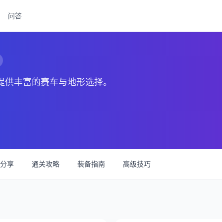
问答
，提供丰富的赛车与地形选择。
分享
通关攻略
装备指南
高级技巧