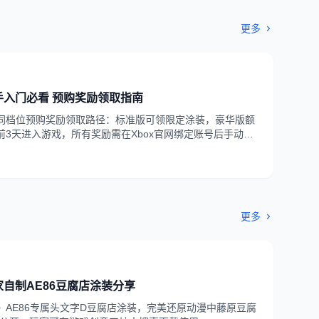
更多
手入门必看 预购奖励领取指南
同档位预购奖励领取路径：标准版可领限定涂装，豪华版额
前3天进入游戏，所有奖励需在Xbox官网绑定账号后手动领
更多
自制AE86豆腐店涂装分享
》AE86专属头文字D豆腐店涂装，完美还原动漫中藤原豆腐