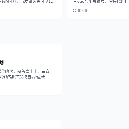
核心内容，首发周购买可享10%
店logo与车身编号，涂装代
6108
划
最优路线，覆盖富士山、东京
快速解锁“环球探索者”成就。