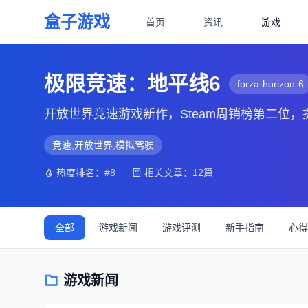
盒子游戏
首页
资讯
游戏
极限竞速：地平线6
forza-horizon-6
开放世界竞速游戏新作，Steam周销榜第二位
竞速,开放世界,模拟驾驶
热度排名：#8
相关文章：12篇
全部
游戏新闻
游戏评测
新手指南
心得
游戏新闻