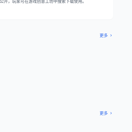
码已公开，玩家可在游戏创意工坊中搜索下载使用。
更多
更多