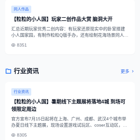
同人作品
【粒粒的小人国】玩家二创作品大赏 脑洞大开
汇总近期玩家优秀二创内容：有玩家还原现实中的卧室搭建
小人国家园，有制作粒粒Q版手办，还有绘制花海场景同人插
画，各种脑洞创意让游戏内容延伸到现实生活，受到大量玩
8351
家点赞转发。
行业资讯
更多
行业资讯
【粒粒的小人国】暑期线下主题展将落地4城 到场可
领限定周边
官方宣布7月15日起将在上海、广州、成都、武汉4个城市举
办夏日线下主题展，现场设置游戏试玩区、coser互动区，到
场玩家可领取限定阿栗手办、定制钥匙扣等专属周边。
8305