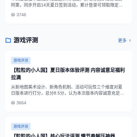
阿栗，同步开启14天夏日签到活动，累计登录可领取限定头
像框、十连抽券等福利，还有多人沙滩派对互动玩法首次开
3746
放。
游戏评测
更多
游戏评测
【粒粒的小人国】夏日版本体验评测 内容诚意足福利
拉满
从新地图美术设计、新角色机制、活动可玩性三个维度对夏
日版本进行打分，总分8.5分，认为本次版本内容诚意充足，
福利力度大，休闲和硬核玩家都能找到适合的玩法，值得体
3664
验。
游戏评测
【粒粒的小人国】核心玩法评测 慢节奏解压神器