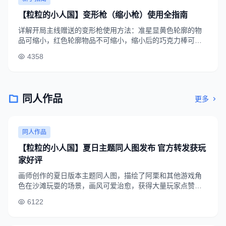
【粒粒的小人国】变形枪（缩小枪）使用全指南
详解开局主线赠送的变形枪使用方法：准星显黄色轮廓的物
品可缩小，红色轮廓物品不可缩小，缩小后的巧克力棒可做
房梁、扑克牌做迷你帐篷、橡皮擦做沙发，助力玩家低成本
4358
打造个性家园。
同人作品
更多
同人作品
【粒粒的小人国】夏日主题同人图发布 官方转发获玩
家好评
画师创作的夏日版本主题同人图，描绘了阿栗和其他游戏角
色在沙滩玩耍的场景，画风可爱治愈，获得大量玩家点赞，
官方账号还转发了该作品，不少玩家呼吁做成游戏皮肤。
6122