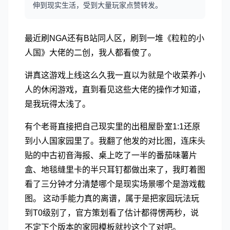
伸到现实生活，受到大量玩家点赞转发。
最近刷NGA还有B站同人区，刷到一堆《粒粒的小
人国》大佬的二创，我人都看傻了。
讲真这游戏上线这么久我一直以为就是个收菜养小
人的休闲游戏，直到看见这些大佬的操作才知道，
是我玩得太浅了。
有个老哥直接把自己现实里的出租屋卧室1:1还原
到小人国家园里了。我翻了他发的对比图，连床头
贴的中古初音海报、桌上吃了一半的番茄味薯片
盒、地毯缝里卡的半只耳钉都做出来了，我盯着图
看了三分钟才分清楚哪个是现实场景哪个是游戏截
图。 这动手能力真的离谱，属于是把家园玩法玩
到T0级别了，官方策划看了估计都得愣两秒，说
不定下个版本的家园模板就抄这个了对吧。