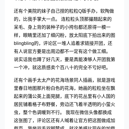
还有个美院的妹子自己捏的粒粒Q版手办，软陶做
的，比我手掌大一点。 连粒粒头顶那撮翘起来的
呆毛、身上背的装种子的小挎包都还原得一模一
样，眼睛里还加了细闪粉，放太阳底下拍出来的图
blingbling的，评论区一堆人追着求链接开团，还
有人说官方要是出周边都不一定有这个做工细。
说实话我也蹲了好几天，要是真能凑够人开团我第
一个冲，就这质感卖个百八十的完全不亏好吧。
还有个画手太太产的花海场景同人插画，就是游戏
里春日地图那片粉白色的花海，她画的粒粒坐在飘
起来的蒲公英上面晃腿，底下的花丛里有小人国的
居民铺着格子布野餐，旁边还飞着半透明的小萤火
虫，整个色调暖到不行。 我现在微信头像都换成
这张图了，评论区还有人喊着让官方把这图做成加
载页，我举双手双脚赞成，就这美感比现在的加载