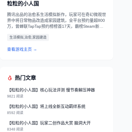
粒粒的小人国
腾讯出品的治愈系生活模拟新作，玩家可在奇幻微观世
界中将日常物品改造成家园建筑，全平台预约量超800
万，曾蝉联TapTap预约榜榜首17天，霸榜Steam新游
榜一周，获得国际头部游戏媒体关注，2026年6月首测
生活模拟,治愈,家园建造
圆满落幕。
查看游戏主页 →
热门文章
【粒粒的小人国】核心玩法评测 慢节奏解压神器
9821 阅读
【粒粒的小人国】将上线全新互动羁绊系统
8592 阅读
【粒粒的小人国】玩家二创作品大赏 脑洞大开
8348 阅读