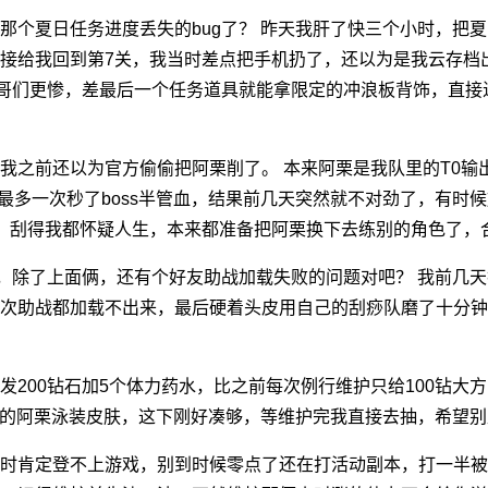
那个夏日任务进度丢失的bug了？ 昨天我肝了快三个小时，把夏
接给我回到第7关，我当时差点把手机扔了，还以为是我云存档
的哥们更惨，差最后一个任务道具就能拿限定的冲浪板背饰，直接
我之前还以为官方偷偷把阿栗削了。 本来阿栗是我队里的T0输
，我最多一次秒了boss半管血，结果前几天突然就不对劲了，有
，刮得我都怀疑人生，本来都准备把阿栗换下去练别的角色了，合
g，除了上面俩，还有个好友助战加载失败的问题对吧？ 我前几
次助战都加载不出来，最后硬着头皮用自己的刮痧队磨了十分钟
发200钻石加5个体力药水，比之前每次例行维护只给100钻大
日限定的阿栗泳装皮肤，这下刚好凑够，等维护完我直接去抽，希望
时肯定登不上游戏，别到时候零点了还在打活动副本，打一半被