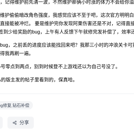
，记得维护前先清一波，不然维护那俩小时涨的体力不会给你溢
维护偷偷暗改角色强度，我感觉应该不至于吧，这次官方明明白
直接能被冲烂。 要是维护完你发现阿栗伤害还是不对，记得直
个签到少给奖励的bug，上午有人反馈下午就修完发补偿了，效率
bug，之前丢的进度应该能找回来吧？我那三小时的冲浪关卡
得我再刷一遍。
5号零点到两点，别到时候登不上游戏还以为自己号没了。
A的版主发的帖子里看到的，保真哈。
ug修复,钻石补偿
分享