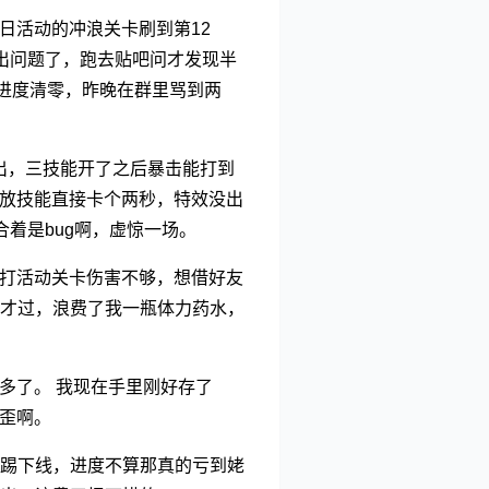
日活动的冲浪关卡刷到第12
出问题了，跑去贴吧问才发现半
进度清零，昨晚在群里骂到两
出，三技能开了之后暴击能打到
时候放技能直接卡个两秒，特效没出
着是bug啊，虚惊一场。
天打活动关卡伤害不够，想借好友
才过，浪费了我一瓶体力药水，
方多了。 我现在手里刚好存了
别歪啊。
踢下线，进度不算那真的亏到姥