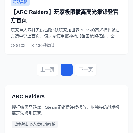
精彩集锦
【ARC Raiders】玩家极限撤离高光集锦登官
方首页
玩家单人四排无伤击败3队玩家加世界BOSS的高光操作被官
方选中登上首页，该玩家使用霰弹枪加狙击枪的搭配，全程
零失误完成极限撤离。
9103
130秒阅读
上一页
1
下一页
ARC Raiders
搜打撤黑马游戏，Steam周销榜连续榜首，以独特的战术撤
离玩法吸引玩家。
战术射击,多人联机,搜打撤