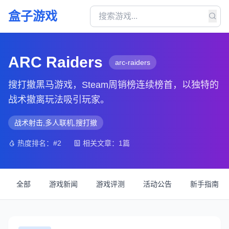
盒子游戏
ARC Raiders
arc-raiders
搜打撤黑马游戏，Steam周销榜连续榜首，以独特的
战术撤离玩法吸引玩家。
战术射击,多人联机,搜打撤
热度排名：#2
相关文章：1篇
全部
游戏新闻
游戏评测
活动公告
新手指南