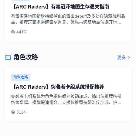
【ARC Raiders】有毒沼泽地图生存通关指南
有毒沼泽地图新增持续掉血的毒雾debuff及多处在隐藏战利品
点，推荐玩家携带解毒剂道具，优先占领高地点位避开地面
腐蚀区域，小队配队建议带1名支援角色保障续航。
4416
角色攻略
更多
角色攻略
【ARC Raiders】突袭者卡组系统搭配推荐
突袭者卡组系统为角色提供额外被动加成，输出位推荐携带
伤害增幅、换弹提速组合，支援位推荐携带治疗加成、护盾
强化卡组，可根据不同作战场景灵活调整搭配方案。
3114