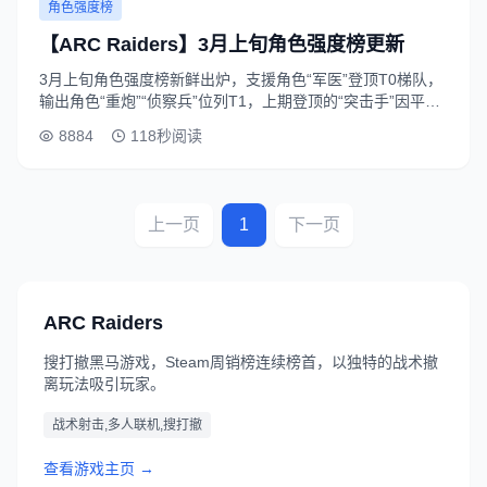
角色强度榜
【ARC Raiders】3月上旬角色强度榜更新
3月上旬角色强度榜新鲜出炉，支援角色“军医”登顶T0梯队，
输出角色“重炮”“侦察兵”位列T1，上期登顶的“突击手”因平衡
性调整下滑至T2梯队。
8884
118秒阅读
上一页
1
下一页
ARC Raiders
搜打撤黑马游戏，Steam周销榜连续榜首，以独特的战术撤
离玩法吸引玩家。
战术射击,多人联机,搜打撤
查看游戏主页 →