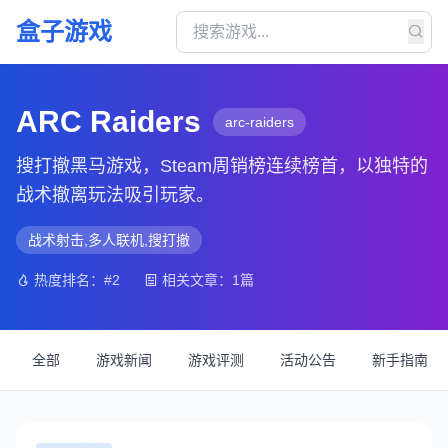
盒子游戏
ARC Raiders
arc-raiders
搜打撤黑马游戏，Steam周销榜连续榜首，以独特的
战术撤离玩法吸引玩家。
战术射击,多人联机,搜打撤
热度排名：#2
相关文章：1篇
全部
游戏新闻
游戏评测
活动公告
新手指南