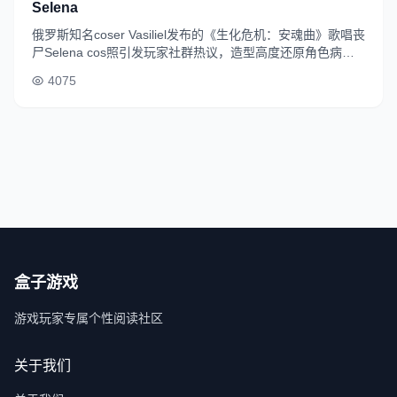
Selena
俄罗斯知名coser Vasiliel发布的《生化危机：安魂曲》歌唱丧
尸Selena cos照引发玩家社群热议，造型高度还原角色病态
肤色、血迹长裙等标志性特征。
4075
盒子游戏
游戏玩家专属个性阅读社区
关于我们