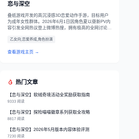
恋与深空
叠纸游戏开发的高沉浸感3D恋爱动作手游，目标用户
为成年女性群体。2026年6月1日因角色夏以昼新PV内
容引发全网热议登上微博热搜，拥有极高的全网讨论热
度。
乙女向,恋爱养成,角色扮演
查看游戏主页 →
热门文章
【恋与深空】软绒奇境活动全奖励获取指南
9333 阅读
【恋与深空】探险喵喵徽章系列获取全攻略
8817 阅读
【恋与深空】2026年5月版本内容体验评测
7230 阅读