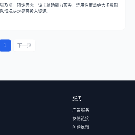
猫及喵」限定思念，该卡辅助能力顶尖，泛用性覆盖绝大多数副
队情况决定是否投入资源。
1
下一页
服务
广告服务
友情链接
问题反馈