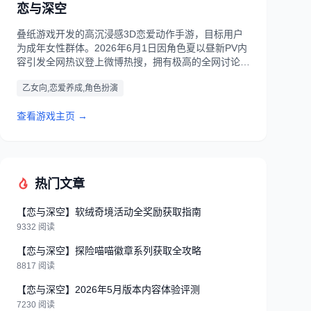
恋与深空
叠纸游戏开发的高沉浸感3D恋爱动作手游，目标用户
为成年女性群体。2026年6月1日因角色夏以昼新PV内
容引发全网热议登上微博热搜，拥有极高的全网讨论热
度。
乙女向,恋爱养成,角色扮演
查看游戏主页 →
热门文章
【恋与深空】软绒奇境活动全奖励获取指南
9332 阅读
【恋与深空】探险喵喵徽章系列获取全攻略
8817 阅读
【恋与深空】2026年5月版本内容体验评测
7230 阅读