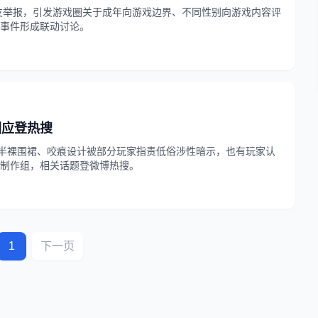
遭网友举报，引发游戏圈关于成年向游戏边界、不同性别向游戏内容评
事件形成联动讨论。
回应登热搜
」因半裸围裙、咬痕设计被部分玩家指责低俗涉性暗示，也有玩家认
制作组，相关话题登微博热搜。
1
下一页