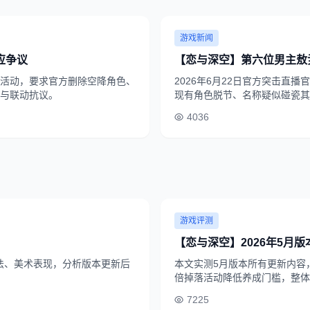
游戏新闻
应争议
【恋与深空】第六位男主敖
活动，要求官方删除空降角色、
2026年6月22日官方突击直
与联动抗议。
现有角色脱节、名称疑似碰瓷其
相关话题多次登上全网热搜。
4036
游戏评测
【恋与深空】2026年5月
法、美术表现，分析版本更新后
本文实测5月版本所有更新内容
倍掉落活动降低养成门槛，整体
间。
7225