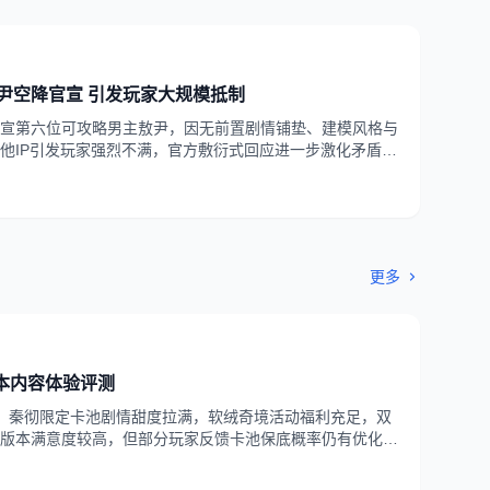
尹空降官宣 引发玩家大规模抵制
播官宣第六位可攻略男主敖尹，因无前置剧情铺垫、建模风格与
他IP引发玩家强烈不满，官方敷衍式回应进一步激化矛盾，
更多
版本内容体验评测
，秦彻限定卡池剧情甜度拉满，软绒奇境活动福利充足，双
版本满意度较高，但部分玩家反馈卡池保底概率仍有优化空