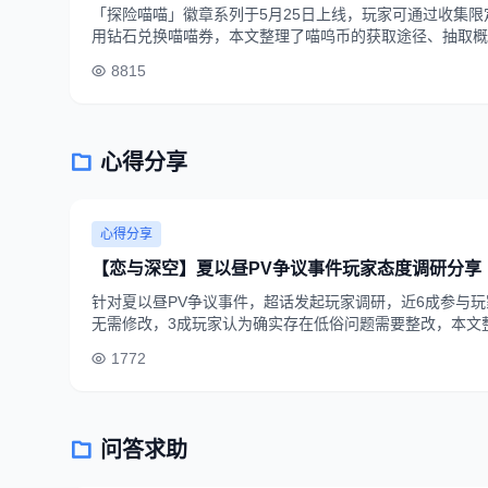
「探险喵喵」徽章系列于5月25日上线，玩家可通过收集限
用钻石兑换喵喵券，本文整理了喵呜币的获取途径、抽取概
资源获取心仪徽章。
8815
心得分享
心得分享
【恋与深空】夏以昼PV争议事件玩家态度调研分享
针对夏以昼PV争议事件，超话发起玩家调研，近6成参与
无需修改，3成玩家认为确实存在低俗问题需要整改，本文
及诉求。
1772
问答求助