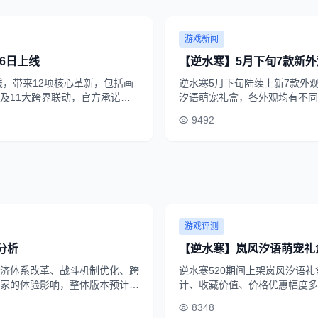
游戏新闻
6日上线
【逆水寒】5月下旬7款新
线，带来12项核心革新，包括画
逆水寒5月下旬陆续上新7款外
及11大跨界联动，官方承诺全
汐语萌宠礼盒，各外观均有不同
9492
游戏评测
分析
【逆水寒】岚风汐语萌宠礼
济体系改革、战斗机制优化、跨
逆水寒520期间上架岚风汐语
家的体验影响，整体版本预计评
计、收藏价值、价格优惠幅度多
8348