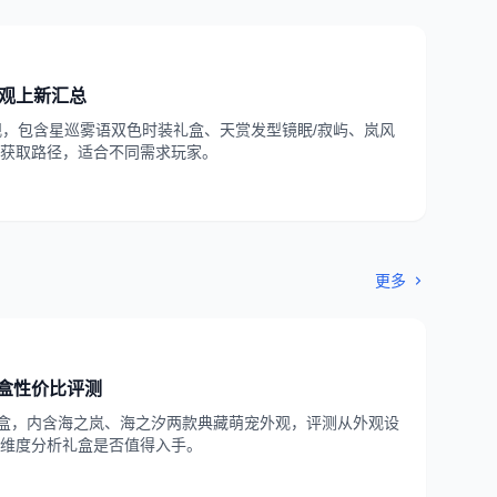
外观上新汇总
观，包含星巡雾语双色时装礼盒、天赏发型镜眠/寂屿、岚风
获取路径，适合不同需求玩家。
更多
盒性价比评测
礼盒，内含海之岚、海之汐两款典藏萌宠外观，评测从外观设
维度分析礼盒是否值得入手。