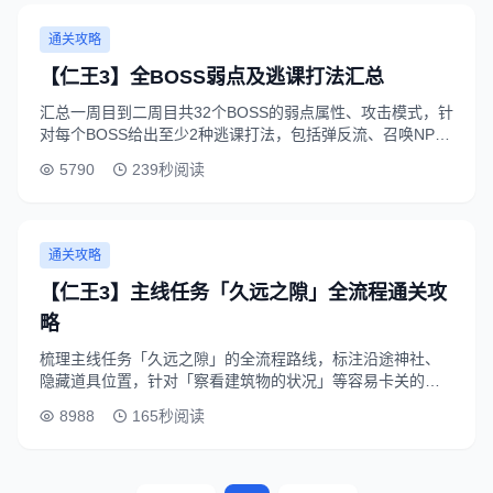
通关攻略
【仁王3】全BOSS弱点及逃课打法汇总
汇总一周目到二周目共32个BOSS的弱点属性、攻击模式，针
对每个BOSS给出至少2种逃课打法，包括弹反流、召唤NPC
协同、忍者遁术磨血等，手残玩家也能轻松通关全流程。
5790
239秒阅读
通关攻略
【仁王3】主线任务「久远之隙」全流程通关攻
略
梳理主线任务「久远之隙」的全流程路线，标注沿途神社、
隐藏道具位置，针对「察看建筑物的状况」等容易卡关的场
景给出解决方案，以及最终BOSS的攻击模式拆解和应对技
8988
165秒阅读
巧。