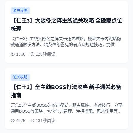
通关攻略
【仁王3】大阪冬之阵主线通关攻略 全隐藏点位
梳理
《仁王3》主线大阪冬之阵关卡通关攻略，梳理关卡内泥墙隐
藏通道触发方法、精英怪怨霊鬼的弱点及规避技巧，提供
Boss丰臣秀赖的招式拆解与输出循环建议，帮助玩家轻松通
1566
126秒阅读
关拿S评价。
通关攻略
【仁王3】全主线BOSS打法攻略 新手通关必备
指南
汇总23个主线BOSS的攻击模式、弱点属性、应对技巧，分享
通用BOSS战策略，包含气力管理、连招搭配、忍术使用等实
用技巧，帮助新手少走弯路快速通关。
4975
131秒阅读