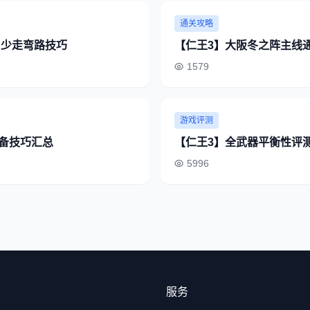
通关攻略
 少走弯路技巧
【仁王3】大阪冬之阵主线
1579
游戏评测
备技巧汇总
【仁王3】全武器平衡性评
5996
服务