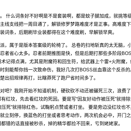
。 什么词条好不好啊是不是套装啊，都是蚊子腿加成，就挑等
主线支线把一周目通了，解锁修罗梦路难度才是正事。高难度下
装词条，后期刷毕业装都得在这个难度刷，早解锁早爽。
派，属于是版本答案级的轮椅了。 总卷的扫地斩真的太无脑，小
忍者省心太多。忍者前期推图是快，但是后期打那些多阶段BO
术记得点满，尤其是附魔符和回生符，给武器上个雷+火附魔，给BO
时刻能帮你挡一次致命伤，我好几次打BOSS丝血靠这个反杀的
楚出招规律再打，比瞎莽死了跑尸省时间多了。
对吧？我刚开始不知道机制，硬砍砍不动还被碾死三次，浪费了
都有红坟，先去看红坟的死因。要是写“因友好动作被压死”就排
被压死”就排除红色，试鞠躬点赞或者打坐。 要是旁边没红坟也
就立刻停，换蓝色的打坐或者思考动作，两次机会必中，开门之
错都错的话直接被秒杀，掉的精华都捡不回来，亏到姥姥家。