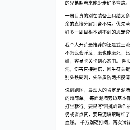
的兄弟照着来能少走好多弯路。
一周目真的别在装备上纠结太多
余的直接分解别舍不得。优先清
好多一周目根本刷不到的恩宠套
我个人开荒最推荐的还是武士流
不怎么会弹反，磨也能磨死，比
碰，容易卡关卡到心态崩。 阴阳
沌，伤害直接翻倍，回生符关键
别头铁硬刚，先举盾防两招摸清
说到跑图，最烦人的肯定是泥墙
的超简单。 每面泥墙旁边基本
打坐就行。要是写“因挑衅动作
躬或者点赞，要是泥墙眼睛红了
血赚。 千万别硬打啊，两次试