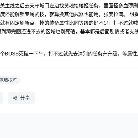
关主线之后去天守城门左边找黄魂接椿姬任务，里面怪多血薄刷新
度还能解锁专属武技，就算换其他武器也能用，强度拉满。 想
就有固定刷新点，掉的装备属性比同等级的好不少，打不过就喊
遇到舔完图还进不去的区域也别死磕，基本都是后面剧情或者支
个BOSS死磕一下午，打不过就先去清别的任务升升级，等属
,泥墙技巧
分享