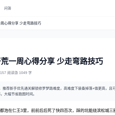
问答
一周心得分享 少走弯路技巧
开荒一周心得分享 少走弯路技巧
9157 阅读
1049 字
，推荐新手优先通关解锁修罗梦路难度，高难度下装备掉落+值更高，且
巧，大幅节省跑图时间。
都泡在仁王3里，前前后后死了快四百次，踩的坑能绕滨松城三