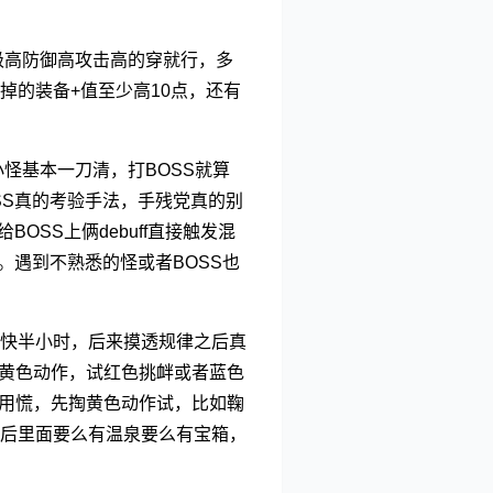
级高防御高攻击高的穿就行，多
掉的装备+值至少高10点，还有
怪基本一刀清，打BOSS就算
SS真的考验手法，手残党真的别
SS上俩debuff直接触发混
。遇到不熟悉的怪或者BOSS也
快半小时，后来摸透规律之后真
除黄色动作，试红色挑衅或者蓝色
不用慌，先掏黄色动作试，比如鞠
后里面要么有温泉要么有宝箱，