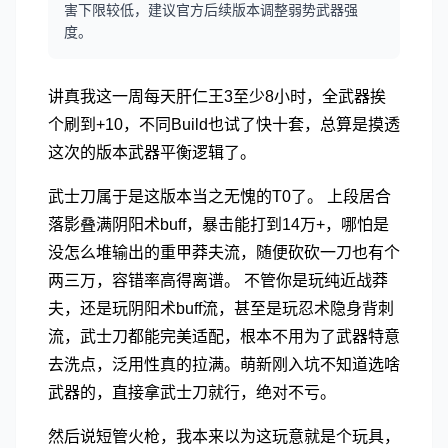
害下限较低，建议官方后续版本调整弱势武器强
度。
讲真我这一周每天肝仁王3至少8小时，全武器挨
个刷到+10，不同Build也试了快十套，总算是摸透
这次的版本武器平衡逻辑了。
武士刀属于是这版本当之无愧的T0了。 上段居合
落影叠满阴阳术buff，暴击能打到14万+，哪怕是
没怎么堆输出的重甲莽夫流，随便砍砍一刀也有个
两三万，容错率高得离谱。 不管你是玩纯近战莽
夫，还是玩阴阳术buff流，甚至是玩忍术隐身背刺
流，武士刀都能完美适配，根本不用为了武器特意
去洗点，泛用性真的拉满。萌新刚入坑不知道选啥
武器的，直接拿武士刀就行，绝对不亏。
然后说短管火枪，我本来以为这玩意就是个玩具，