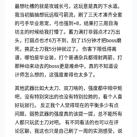
最想吐槽的就是攻城长弓，这玩意是真的下水道。
我当初脑抽想玩远程弓箭流，刷了三天才凑齐全套
的弓手毕业恩宠，弓也强到+8，结果打三周目海
坊主的时候给我打懵了。蓄力满打非弱点才2万出
头，打弱点也才6万不到，刮了15分钟才把boss磨
死，换武士刀我5分钟就过了。 伤害下限低得离
谱，哪怕是毕业装，打个普通杂兵都得射两箭，打
那种动来动去的boss更是难命中，真的不知道设
计师怎么想的，这强度差得也太多了。
其他武器比如大太刀、双刀啥的，强度都中规中矩
吧，没有特别突出的也没有特别拉胯的，看个人喜
好玩就行。 反正我个人觉得现在的平衡多少有点
问题，弱势武器的强度真的该提一提，总不能所有
人都只玩武士刀对吧。 有不同看法的也可以在评
论区聊，我这也只是自己刷了一周的实测感受，说