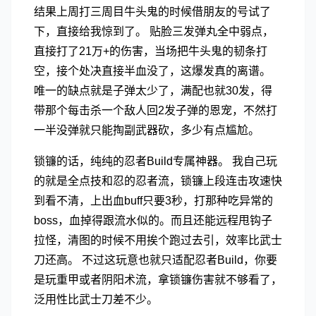
结果上周打三周目牛头鬼的时候借朋友的号试了
下，直接给我惊到了。 贴脸三发弹丸全中弱点，
直接打了21万+的伤害，当场把牛头鬼的韧条打
空，接个处决直接半血没了，这爆发真的离谱。
唯一的缺点就是子弹太少了，满配也就30发，得
带那个每击杀一个敌人回2发子弹的恩宠，不然打
一半没弹就只能掏副武器砍，多少有点尴尬。
锁镰的话，纯纯的忍者Build专属神器。 我自己玩
的就是全点技和忍的忍者流，锁镰上段连击攻速快
到看不清，上出血buff只要3秒，打那种吃异常的
boss，血掉得跟流水似的。而且还能远程甩钩子
拉怪，清图的时候不用挨个跑过去引，效率比武士
刀还高。 不过这玩意也就只适配忍者Build，你要
是玩重甲或者阴阳术流，拿锁镰伤害就不够看了，
泛用性比武士刀差不少。