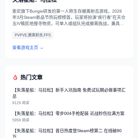
失落星船：马拉松
索尼旗下Bungie研发的第一人称生存撤离射击游戏，2026
年3月Steam新品节热玩榜榜首，玩家将扮演“疾行者”在天仓
五IV殖民地搜寻物资，可单人或组队完成撤离挑战，兼具紧
张的探索与快节奏PVP战斗体验。
PVPVE,撤离射击,FPS
查看游戏主页 →
热门文章
【失落星船：马拉松】新手入坑指南 免费试玩期必做事项汇
总
8129 阅读
【失落星船：马拉松】零步004手枪配装 近战秒伤拉满方案
5958 阅读
【失落星船：马拉松】首日热度登Steam榜第二 在线破80
万