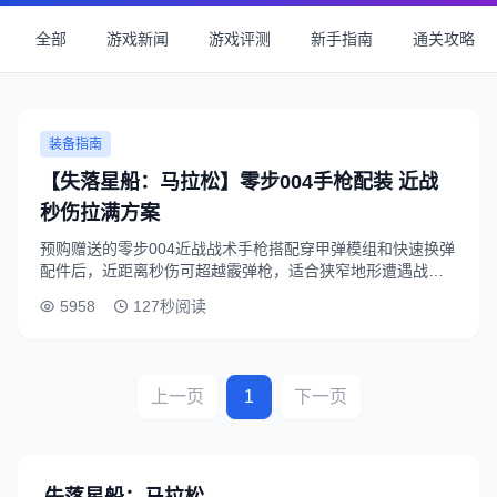
全部
游戏新闻
游戏评测
新手指南
通关攻略
装备指南
【失落星船：马拉松】零步004手枪配装 近战
秒伤拉满方案
预购赠送的零步004近战战术手枪搭配穿甲弹模组和快速换弹
配件后，近距离秒伤可超越霰弹枪，适合狭窄地形遭遇战，
建议搭配高倍镜突击步枪作为主武器，兼顾远近作战需求。
5958
127秒阅读
上一页
1
下一页