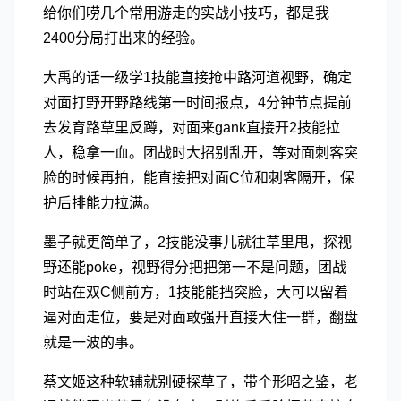
给你们唠几个常用游走的实战小技巧，都是我
2400分局打出来的经验。
大禹的话一级学1技能直接抢中路河道视野，确定
对面打野开野路线第一时间报点，4分钟节点提前
去发育路草里反蹲，对面来gank直接开2技能拉
人，稳拿一血。团战时大招别乱开，等对面刺客突
脸的时候再拍，能直接把对面C位和刺客隔开，保
护后排能力拉满。
墨子就更简单了，2技能没事儿就往草里甩，探视
野还能poke，视野得分把把第一不是问题，团战
时站在双C侧前方，1技能能挡突脸，大可以留着
逼对面走位，要是对面敢强开直接大住一群，翻盘
就是一波的事。
蔡文姬这种软辅就别硬探草了，带个形昭之鉴，老