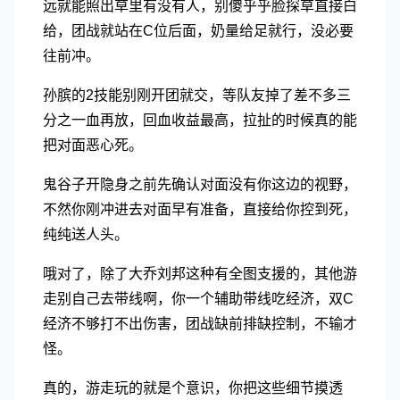
远就能照出草里有没有人，别傻乎乎脸探草直接白
给，团战就站在C位后面，奶量给足就行，没必要
往前冲。
孙膑的2技能别刚开团就交，等队友掉了差不多三
分之一血再放，回血收益最高，拉扯的时候真的能
把对面恶心死。
鬼谷子开隐身之前先确认对面没有你这边的视野，
不然你刚冲进去对面早有准备，直接给你控到死，
纯纯送人头。
哦对了，除了大乔刘邦这种有全图支援的，其他游
走别自己去带线啊，你一个辅助带线吃经济，双C
经济不够打不出伤害，团战缺前排缺控制，不输才
怪。
真的，游走玩的就是个意识，你把这些细节摸透