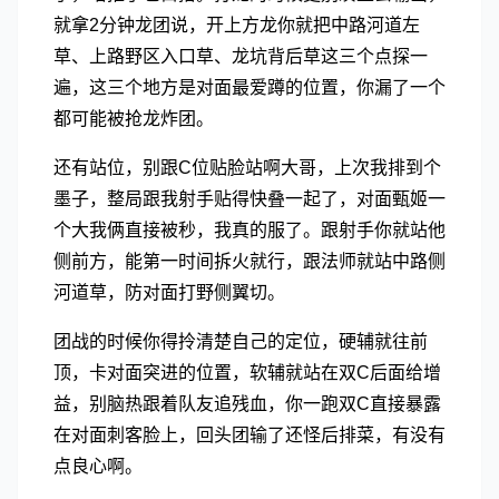
就拿2分钟龙团说，开上方龙你就把中路河道左
草、上路野区入口草、龙坑背后草这三个点探一
遍，这三个地方是对面最爱蹲的位置，你漏了一个
都可能被抢龙炸团。
还有站位，别跟C位贴脸站啊大哥，上次我排到个
墨子，整局跟我射手贴得快叠一起了，对面甄姬一
个大我俩直接被秒，我真的服了。跟射手你就站他
侧前方，能第一时间拆火就行，跟法师就站中路侧
河道草，防对面打野侧翼切。
团战的时候你得拎清楚自己的定位，硬辅就往前
顶，卡对面突进的位置，软辅就站在双C后面给增
益，别脑热跟着队友追残血，你一跑双C直接暴露
在对面刺客脸上，回头团输了还怪后排菜，有没有
点良心啊。