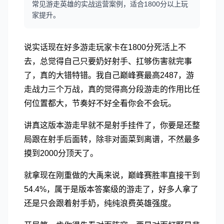
常见游走英雄的实战运营案例，适合1800分以上玩
家提升。
说实话现在好多游走玩家卡在1800分死活上不
去，总觉得自己只要奶好射手、扛够伤害就完事
了，真的大错特错。我自己巅峰赛最高2487，游
走战力三个万战，真的觉得高分段游走的作用比任
何位置都大，节奏好不好全看你会不会玩。
讲真这版本游走早就不是射手挂件了，你要是还整
局跟在射手后面转，除非对面菜到离谱，不然最多
摸到2000分顶天了。
就拿现在刚重做的大禹来说，巅峰赛胜率直接干到
54.4%，属于是版本答案级的游走了，好多人拿了
还是只会跟着射手奶，纯纯浪费英雄强度。