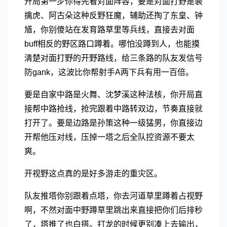
开局第一步你得先看对面阵容，要是对面打野是裴
擒虎、阿古朵这种反野狂魔，辅助还掏了东皇、钟
馗，你别傻站在发育路草里等兵线，直接去对面
buff相反的野区路口蹲着。哪怕没蹲到人，也能摸
清楚对面打野的开野路线，给三条路的队友发信号
防gank，这波比你帮射手A两下兵有用一百倍。
要是自家中路是火舞、沈梦溪这种法核，你开局直
接帮中路抢线，抢完跟着中路转双边，节奏直接就
打开了。要是边路是孙策这种一级猛男，你直接边
开帮他压对线，压掉一塔之后全队控资源不要太
爽。
开视野这点真的是好多游走的重灾区。
队友推塔你别跟着点塔，你去河道草里蹲着占视野
啊，不然对面中野蹲草里跳出来直接把你们后排秒
了，塔推了也白搭。打龙的时候更别凑上去输出，