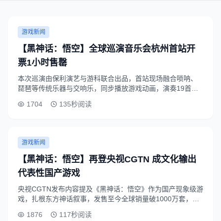
游戏新闻
【黑神话：悟空】全球巡演音乐会杭州首站开
票1小时售罄
本次巡演由保利演艺与游科联合出品，首站现场融合唢呐、
琵琶等传统乐器与交响乐，同步播放游戏动画，演奏19首游
戏原声曲目，不少跨城赶来的资深玩家表示现场唤醒了游戏
1704
135秒阅读
记忆与西游情怀。
游戏新闻
【黑神话：悟空】再登央视CGTN 成文化输出
代表性国产游戏
央视CGTN发布内容提及《黑神话：悟空》作为国产现象级游
戏，扎根东方神话叙事，发售至今全球销量破1000万套，打
破Steam并行玩家记录，成为中国文化数字化输出的代表性
1876
117秒阅读
作品。