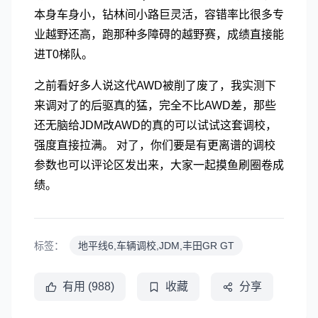
本身车身小，钻林间小路巨灵活，容错率比很多专
业越野还高，跑那种多障碍的越野赛，成绩直接能
进T0梯队。
之前看好多人说这代AWD被削了废了，我实测下
来调对了的后驱真的猛，完全不比AWD差，那些
还无脑给JDM改AWD的真的可以试试这套调校，
强度直接拉满。 对了，你们要是有更离谱的调校
参数也可以评论区发出来，大家一起摸鱼刷圈卷成
绩。
标签：
地平线6,车辆调校,JDM,丰田GR GT
有用 (988)
收藏
分享