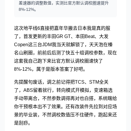
差速器的调整数值，实测比官方默认调校圈速提升
8%-12%。
这次地平线6直接把嘉年华搬去日本我是真的服
了，首发更新的丰田GR GT、本田Beat、大发
Copen这三台JDM我当天就解锁了，天天泡在榛
名山刷圈，前前后后测了快五十组调校参数，现在
这套我自己跑下来比官方默认调校圈速快了
8%-12%，属于是版本答案了好吧。
先提醒句废话，调之前记得把TCS、STM全关
了，ABS留着就行，转向模式开模拟，变速箱选
手动带离合，不然参数调得再对也白搭，系统瞎给
你干预根本出不了效果。还有改装件先拉到对应场
景的毕业装，不然调校数值压不住硬件，跑起来还
是刮痧。