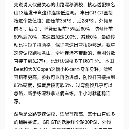
先说说大伙最关心的山路漂移调校，核心适配榛名
山13连发卡弯这种连续低速弯。 丰田GR GT直接
按这个数值拉：胎压前35PSI、后28PSI，外倾角
前-5°、后-1°，弹簧硬度前75%后60%，防倾杆前
80%后70%，差速器加速100%、减速0%，最终传
动比往短了拉两格，保证弯道出弯扭矩够足。我拿
这套调校跑秋名山，全程连漂不带断的，单圈分数
直接干到3.2万+，比默认调校多了快8千分。 本田
Beat和大发Copen这俩小K-car本身车身轻，漂移
容错率更高，参数可以再激进点，防倾杆直接拉到
85%硬度，弹簧后段再软5%，过弯侧倾几乎可以
忽略，新手练漂移拿这俩车练，半小时就能稳连
漂。
然后是公路竞速调校，适配首都高、富士山直线多
的铺装赛道。 GR GT的话胎压全轮30PSI，外倾