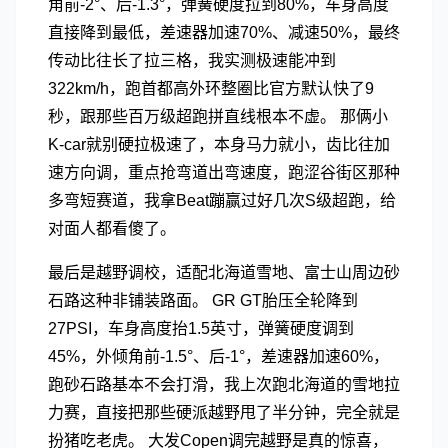
角前-2°、后-1.3°，弹簧硬度拉到80%，车身高度
直接降到最低，差速器加速70%、减速50%，最终
传动比往长了拉三格，我实测极速能冲到
322km/h，跑首都高外环整圈比官方默认快了9
秒，跟那些百万级超跑拼直线根本不虚。 那俩小
K-car就别硬拉极速了，本身马力就小，齿比往加
速方向调，重点抢弯道出弯速度，跑涩谷街区那种
多弯短赛道，我拿Beat蹦赢过好几次S级超跑，给
对面人都看傻了。
最后是越野调校，适配北海道雪地、富士山周边砂
石路这种非铺装路面。 GR GT胎压全轮降到
27PSI，车身高度抬1.5英寸，弹簧硬度调到
45%，外倾角前-1.5°、后-1°，差速器加速60%，
跑砂石路基本不会打滑，我上次跑北海道的雪地拉
力赛，直接把那些硬派越野甩了半分钟，完全就是
扮猪吃老虎。 大发Copen调完越野是真的惊喜，