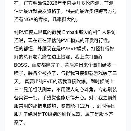
在，官方明确说2026年年内要开多轮内测，首测
估计最近就要发资格了，想要的最近多蹲蹲官方号
还有NGA的专楼，几率挺大的。
纯PVE模式是真的戳我 Embark那边的制作人采访
还说，现在正在评估纯PVE模式的开发可行性。
懂的都懂，外服现在是PVPVP模式，打怪打得好
好的总有老六蹲在边上捡漏，我上次打最终
BOSS，血皮都磨完了，背后冲出来个哥们给我一
喷子，装备全被抢了，气得我直接卸载游戏缓了三
天。 真要出纯PVE的话我直接吹爆，到时候喊上
三个兄弟组队刷本，不用跟人勾心斗角，专心刷装
备爽得一批，手残党也能玩得开心。对了我之前外
服常用的那把电磁炮，暴击能打12万+，到时候国
服开了绝对是T0级别的刷怪武器，属于是版本答
案了。