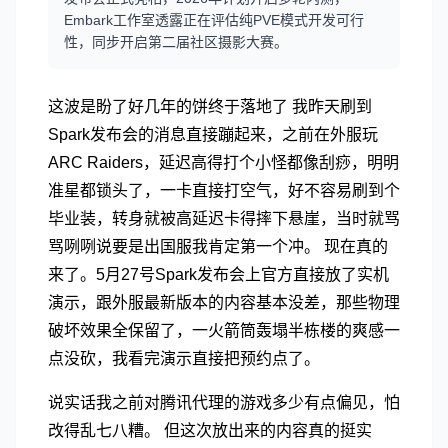
Embark工作室透露正在评估纯PVE模式开发可行
性，同步开启第二届社区摄影大赛。
这波是盼了好几年的饼终于落地了 我昨天刷到
Spark发布会的消息直接蹦起来，之前在外服玩
ARC Raiders，延迟高得打个小怪都像刮痧，明明
准星都锁头了，一卡直接打空气，好不容易刷到个
毕业装，转身就被高延迟卡得摔下悬崖，当时就骂
骂咧咧说要是出国服我肯定第一个冲。 现在真的
来了。5月27号Spark发布会上官方直接放了实机
演示，跟外服最新版本的内容基本没差，那些物理
破坏效果全保留了，一火箭筒轰塌半栋楼的爽感一
点没砍，我看完演示直接把预约点了。
说实话我之前对腾讯代理的游戏多少有点偏见，怕
改得乱七八糟。 但这次放出来的内容真的挺实