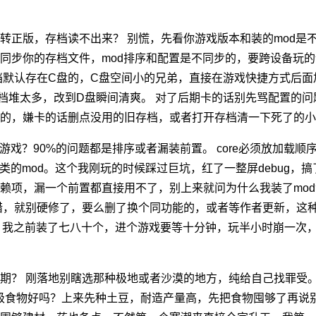
转正版，存档读不出来？ 别慌，先看你游戏版本和装的mod是
步你的存档文件，mod排序和配置是不同步的，要跨设备玩的话最
档默认存在C盘的，C盘空间小的兄弟，直接在游戏快捷方式后
档堆太多，改到D盘瞬间清爽。 对了后期卡的话别先骂配置的问
的，嫌卡的话删点没用的旧存档，或者打开存档清一下死了的小
游戏？90%的问题都是排序或者漏装前置。 core必须放加载
类的mod。这个我刚玩的时候踩过巨坑，红了一整屏debug，搞
赖项，漏一个前置都直接用不了，别上来就问为什么我装了mo
od报错，就别硬修了，要么删了换个同功能的，或者等作者更新，
d，我之前装了七八十个，进个游戏要等十分钟，玩半小时崩一次
期？ 刚落地别瞎选那种极地或者沙漠的地方，纯给自己找罪受
0级食物好吗？上来先种土豆，耐造产量高，先把食物囤够了再说