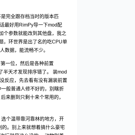
不是完全跟存档当时的版本匹
好用RimPy导一下mod配
面加个参数就能改到其他盘，我之
题，环世界是出了名的吃CPU单
人数据，能流畅不少。
顺序第一位，然后是各种前置
了半天才发现排序错了。 装mod
d没反应，先去看有没有漏装前置
这种一般普通人修不好的，别瞎折
，后来删到只剩十来个常用的，
。选个温带靠河靠林的地方，开
别的。别上来就想着搞什么豪宅