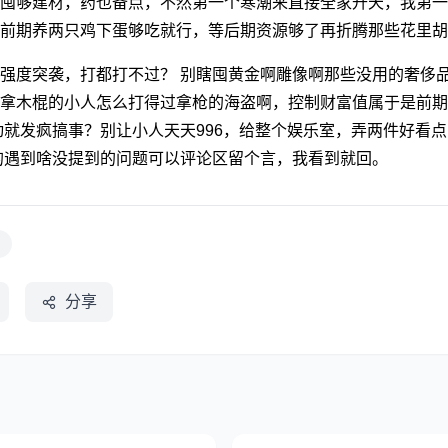
囤够建材，药也备点，不然第一个寒潮来直接全家升天，我第一
前期养两只鸡下蛋够吃就行，等后期资源够了再折腾那些花里胡
强度突袭，打都打不过？ 别瞎囤黄金啊雕像啊那些没用的奢侈
拿木棍的小人怎么打得过拿枪的海盗啊，控制财富值属于是前期
动就发疯搞事？别让小人天天996，给整个娱乐室，弄两件好看
的遇到啥没提到的问题可以评论区留个言，我看到就回。
分享