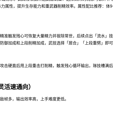
力属性，提升生存能力和重武器削精效率。属性配比推荐：体9+心
精准触发残心可恢复大量精力并祓除常世，后续点出「流水」技
防御加成和上段削精加成，武技选择「居合」「上段重劈」即可
攻击硬直后用上段重击打削精，触发残心循环输出，琢技槽满后
灵活速通向）
敌帧多，输出效率高，上手难度更低。