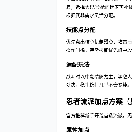
复；选择大斧/长枪的玩家可补体
根据武器需求灵活分配。
技能点分配
优先点出核心机制
残心
，攻击后
操作门槛。架势技能优先点中段
适配玩法
战斗时以中段精防为主，等敌人
处决，稳扎稳打几乎不会暴毙。
忍者流派加点方案（
官方推荐新手开荒首选流派，无
属性加点