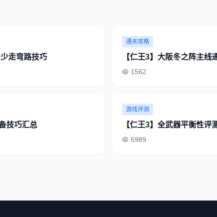
通关攻略
 少走弯路技巧
【仁王3】大阪冬之阵主线
1562
游戏评测
备技巧汇总
【仁王3】全武器平衡性评
5989