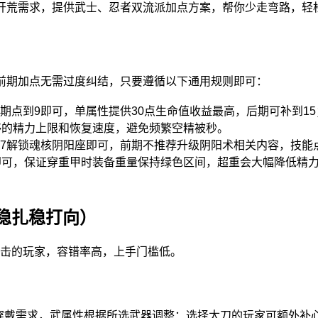
开荒需求，提供武士、忍者双流派加点方案，帮你少走弯路，轻
前期加点无需过度纠结，只要遵循以下通用规则即可：
期点到9即可，单属性提供30点生命值收益最高，后期可补到1
够的精力上限和恢复速度，避免频繁空精被秒。
7解锁魂核阴阳座即可，前期不推荐升级阴阳术相关内容，技能
即可，保证穿重甲时装备重量保持绿色区间，超重会大幅降低精
稳扎稳打向）
击的玩家，容错率高，上手门槛低。
甲穿戴需求，武属性根据所选武器调整：选择太刀的玩家可额外补