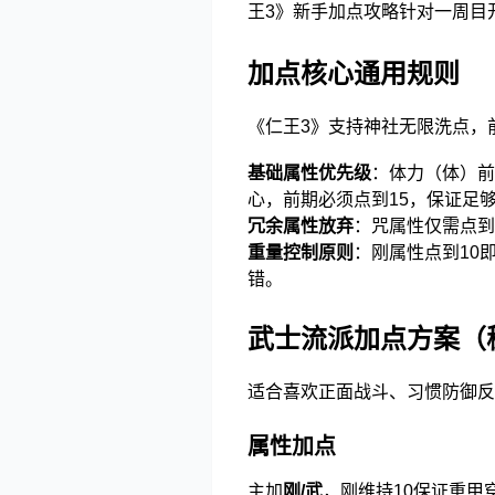
王3》新手加点攻略针对一周目
加点核心通用规则
《仁王3》支持神社无限洗点，
基础属性优先级
：体力（体）前
心，前期必须点到15，保证足
冗余属性放弃
：咒属性仅需点到
重量控制原则
：刚属性点到10
错。
武士流派加点方案（
适合喜欢正面战斗、习惯防御反
属性加点
主加
刚/武
，刚维持10保证重