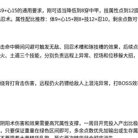
9+心15的通用要求，刚可适当降低到8穿中甲，技属性点到12
忍术。属性配比推荐：体9+心15+刚8+技12+忍10，剩余点
击命中瞬间闪避可触发无敌、回忍术槽和琢技槽的效果，后续点
埋火、土遁三个技能，分别负责远程上异常、控场和位移躲大招，
绕背打背击伤害，远程扔火药镖给敌人上混沌异常，打BOSS效
阴阳术伤害和效果需要高咒属性支撑，一周目开荒投入产出比极
，只要保证重量在绿色区间即可，多余点数优先加输出或生存属