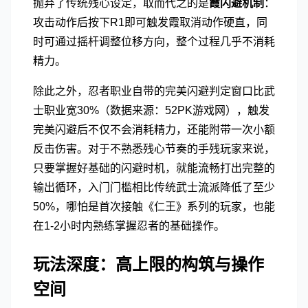
抛弃了传统残心设定，取而代之的是
霞闪避机制
：
攻击动作后按下R1即可触发霞取消动作硬直，同
时可通过摇杆调整位移方向，整个过程几乎不消耗
精力。
除此之外，忍者职业自带的完美闪避判定窗口比武
士职业宽30%（数据来源：52PK游戏网），触发
完美闪避后不仅不会消耗精力，还能附带一次小额
反击伤害。对于不熟悉残心节奏的手残玩家来说，
只要掌握好基础的闪避时机，就能流畅打出完整的
输出循环，入门门槛相比传统武士流派降低了至少
50%，哪怕是首次接触《仁王》系列的玩家，也能
在1-2小时内熟练掌握忍者的基础操作。
玩法深度：高上限的构筑与操作
空间