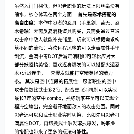
虽然入门门槛低，但忍者职业的玩法上限丝毫没有
缩水，核心体现在两个方面： 首先是
忍术搭配的
高自由度
：本作中忍者的忍具（手里剑、苦无、忍
术卷轴）无需反复消耗道具购买，只需要通过普通
攻击命中敌人就能补充储量，玩家可以根据需求构
筑不同的流派：喜欢远程风筝的可以走毒属性手里
剑流，叠满中毒DOT后游走消耗即可轻松应对大
部分妖怪精英怪；喜欢近身爆发的可以搭配火遁忍
术+近战连击，一套爆发就能打空精英怪的精力
条。 其次是空中连段的拓展性：忍者职业的空中
攻击段数比武士多2段，配合霞取消机制可以实现
最长7连的空中 combo，熟练玩家甚至可以实现全
程滞空输出，完全避开地面敌人的攻击范围。同时
忍者还可以和武士职业实时切换，比如先用忍者打
满属性DOT，再切换武士触发琢技爆发，跨职业
的搭配也带来了更多的玩法可能性。