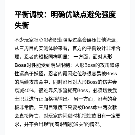
平衡调校：明确优缺点避免强度
失衡
不少玩家担心忍者职业强度过高会碾压其他流派，
从三周目的实测体验来看，官方的平衡设计非常合
理，忍者的短板同样明显： 一方面，面对
人形
Boss
时性能受到明显限制：人形Boss的攻击追踪
性远高于妖怪，忍者的霞闪避位移很容易被Boss
的后续攻击命中，同时忍具对人形Boss的伤害会
衰减40%，很难靠风筝流耗死Boss，必须切换武
士职业进行正面格挡输出。 另一方面，忍者的身
板非常脆，三周目难度下只要被Boss命中两次就
会直接阵亡，对玩家的闪避时机把控依旧有一定要
求，并不会出现“闭着眼都能通关”的情况。