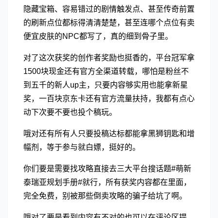
隐藏宝箱、容易错过的剧情触发点、甚至传奇前置
的刷新点位都标得清清楚楚，甚至连哪个点位有卖
便宜皮肤的NPC都写了，真的细到骨子里。
对了这次获奖的创作者奖励也挺香的，平台冠军拿
1500块现金还有官方全渠道转载，哪怕是粉丝不
到五千的新人up主，只要内容够实用也能拿新星
奖，一百块京东卡还有官方流量扶持，我都有点心
动下次要不要也投个稿玩。
哦对还有所有人只要投稿达标都能拿黑狮钥匙和增
幅剂，等于参与就白嫖，挺好的。
你们要是需要找攻略直接去三大平台搜话题#萌新
泰瑞亚规划手册#就行，所有获奖内容都在里面，
完全免费，别被那些倒卖攻略的骗子给坑了啊。
哦对了要是看到内容有不对的也可以在评论区提，