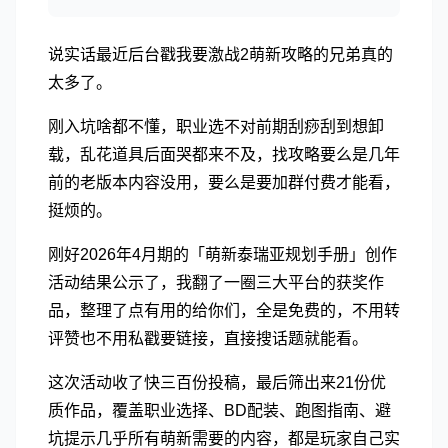
说实话最近后台戳我要激战2萌新攻略的兄弟真的
太多了。
刚入坑啥都不懂，职业选不对前期刮痧刮到想卸
载，乱花道具后面哭都来不及，找攻略要么是几年
前的老版本内容没用，要么是要加群付费才能看，
挺烦的。
刚好2026年4月期的「萌新泰瑞亚规划手册」创作
活动结果公示了，我翻了一圈三大平台的获奖作
品，整理了点有用的给你们，全是免费的，不用转
评赞也不用私戳要链接，直接搜话题就能看。
这次活动收了快三百份投稿，最后筛出来21份优
质作品，覆盖职业选择、BD配装、跑图指南、避
坑提示几乎所有萌新需要的内容，都是玩家自己实