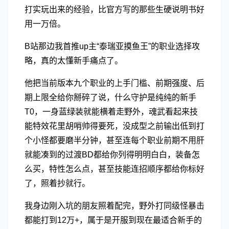
打实玩出来的经验，比官方写的那些生硬说明书好
用一万倍。
B站那边我首推up主“泰瑞亚摸鱼王”的职业选择攻
略，真的太懂新手痛点了。
他把当前版本九个职业的上手门槛、前期强度、后
期上限全给你掰碎了说，什么守护是纯纯的新手
T0，一身蓝绿装就能横着走野外，魂武看起来技
能特效花里胡哨帅得要死，没成型之前输出低到打
个小怪都要磨半分钟，甚至连每个职业前期不用肝
就能凑到的过渡BD都给你列得明明白白，装备怎
么买，特性怎么点，甚至技能连招顺序都给你标好
了，照着抄就行。
我身边刚入坑的朋友照着配完，野外打同级怪暴击
都能打到12万+，属于是开服到现在最适合新手的