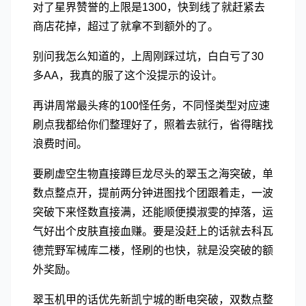
对了星界赞誉的上限是1300，快到线了就赶紧去
商店花掉，超过了就拿不到额外的了。
别问我怎么知道的，上周刚踩过坑，白白亏了30
多AA，我真的服了这个没提示的设计。
再讲周常最头疼的100怪任务，不同怪类型对应速
刷点我都给你们整理好了，照着去就行，省得瞎找
浪费时间。
要刷虚空生物直接蹲巨龙尽头的翠玉之海突破，单
数点整点开，提前两分钟进图找个团跟着走，一波
突破下来怪数直接满，还能顺便摸淑雯的掉落，运
气好出个皮肤直接血赚。要是没赶上的话就去科瓦
德荒野军械库二楼，怪刷的也快，就是没突破的额
外奖励。
翠玉机甲的话优先新凯宁城的断电突破，双数点整