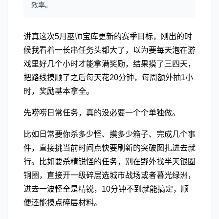
效率。
讲真这次5月巫师宝库更新的赛季目标，刚出的时
候我看着一长串任务头都大了，以为要每天泡在游
戏里好几个小时才能拿满奖励，结果摸了三四天，
把路线摸顺了之后每天花20分钟，每周额外抽1小
时，奖励基本拿全。
先唠唠日常任务，真的没必要一个个单独做。
比如日常要你杀多少怪、摸多少箱子、完成几个事
件，直接挑当前时间点快要刷新的突破图扎进去就
行。比如要杀精锐怪的任务，别在野外找半天银圈
铜圈，直接开一级碎层选城市战场或者暮光绿洲，
进去一波怪全是精锐，10分钟不到就能搞定，顺
便还能摸点碎层材料。