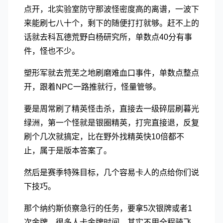
点开，北实验室防守那波怪密度高的离谱，一波下
来能刷七八十个，剩下的随便打打就够。赶不上的
话就去科瓦德荒野白杨研究所，单数点40分有事
件，怪也不少。
塑形军就去荒芜之地刷磨难血口事件，单数点整点
开，跟着NPC一路推就行，怪量管够。
要是周常刷了精英怪击杀，直接去一级碎层刷暮光
绿洲，第一个怪就是银圈精英，打完直接退，反复
刷个几次就搞定，比在野外找精英快10倍都不
止，属于是版本答案了。
然后是赛季特殊目标，几个容易卡人的点给你们说
下技巧。
那个纳约斯侦察急行的任务，要拿5次银牌或者1
次金牌，很多人卡金牌时间。其实不用全程骑飞