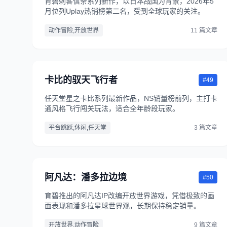
育碧刺客信条系列新作，以日本战国为背景，2026年5
月位列Uplay热销榜第二名，受到全球玩家的关注。
动作冒险,开放世界
11 篇文章
卡比的驭天飞行者
#49
任天堂星之卡比系列最新作品，NS销量榜前列，主打卡
通风格飞行闯关玩法，适合全年龄段玩家。
平台跳跃,休闲,任天堂
3 篇文章
阿凡达：潘多拉边境
#50
育碧推出的阿凡达IP改编开放世界游戏，凭借极致的画
面表现和潘多拉星球世界观，长期保持稳定销量。
开放世界,动作冒险
9 篇文章