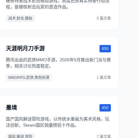
硬核特警战术射击模拟游戏，高度还原真实特警行动流
程，是硬核射击玩家的首选作品。
战术,射击,模拟
5 篇文章
天涯明月刀手游
#50
腾讯出品的武侠MMO手游，2026年5月推出新门派与赛
季，相关讨论热度稳定。
MMORPG,武侠,角色扮演
1 篇文章
墨境
#50
国产国风解谜冒险游戏，以传统水墨画为美术风格，玩
法创新，Steam国区销量榜前十作品。
国风,解谜,冒险
7 篇文章