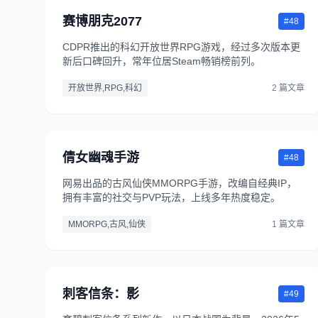
赛博朋克2077
#48
CDPR推出的科幻开放世界RPG游戏，经过多次版本更
新后口碑回升，常年位居Steam畅销榜前列。
开放世界,RPG,科幻
2 篇文章
倩女幽魂手游
#48
网易出品的古风仙侠MMORPG手游，改编自经典IP，
拥有丰富的社交与PVP玩法，上线多年热度稳定。
MMORPG,古风,仙侠
1 篇文章
刺客信条：影
#49