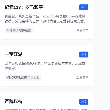
纪元117：罗马和平
#48
育碧纪元系列全新作品，2026年5月登顶Uplay游戏热
销榜，凭借独特的古罗马题材策略玩法受到玩家喜爱。
策略战棋,模拟经营
6 篇文章
一梦江湖
#49
网易经典武侠MMO手游，持续更新版本内容，玩家群
体稳定。
MMORPG,武侠,角色扮演
12 篇文章
严阵以待
#49