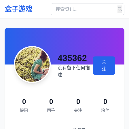
盒子游戏
435362
关
没有留下任何描
注
述
0
0
0
0
提问
回答
关注
粉丝