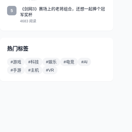
《剑网3》赛场上的老将组合，还想一起捧个冠
5
军奖杯
4683 阅读
热门标签
#游戏
#科技
#娱乐
#电竞
#AI
#手游
#主机
#VR