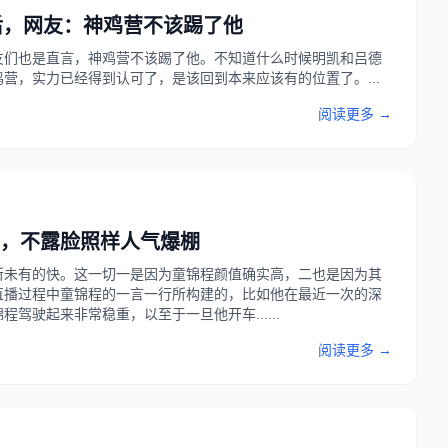
后，网友：神鸡营不该踢了他
友们也是直言，神鸡营不该踢了他。不知道什么时候明凯和吕德
鸡营，实力已经得到认可了，是该回到本来应该有的位置了。...
阅读更多 →
，不露脸照样人气爆棚
所未有的快。这一切一是因为童锦程颜值确实高，二也是因为其
直播过程中童锦程的一言一行所构建的，比如他在最近一次的深
驶起来非常稳重，以至于一旦他开车......
阅读更多 →