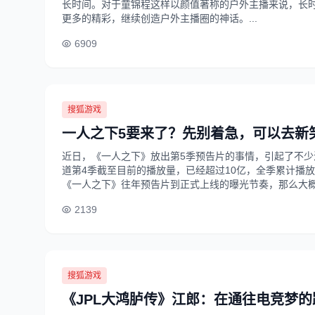
长时间。对于童锦程这样以颜值著称的户外主播来说，长
更多的精彩，继续创造户外主播圈的神话。...
6909
搜狐游戏
一人之下5要来了？先别着急，可以去新
近日，《一人之下》放出第5季预告片的事情，引起了不少
道第4季截至目前的播放量，已经超过10亿，全季累计播
《一人之下》往年预告片到正式上线的曝光节奏，那么大概率在
2139
搜狐游戏
《JPL大鸿胪传》江郎：在通往电竞梦