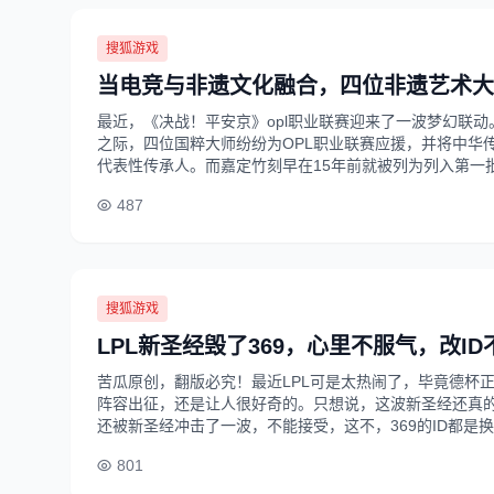
搜狐游戏
当电竞与非遗文化融合，四位非遗艺术大
最近，《决战！平安京》opl职业联赛迎来了一波梦幻联
之际，四位国粹大师纷纷为OPL职业联赛应援，并将中华
代表性传承人。而嘉定竹刻早在15年前就被列为列入第一批国
487
搜狐游戏
LPL新圣经毁了369，心里不服气，改I
苦瓜原创，翻版必究！最近LPL可是太热闹了，毕竟德杯
阵容出征，还是让人很好奇的。只想说，这波新圣经还真的
还被新圣经冲击了一波，不能接受，这不，369的ID都是换了
801