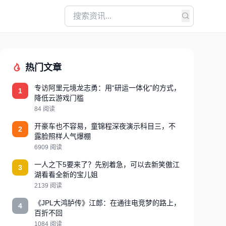
热门文章
专访阿里元境龙志勇：用“研运一体化”的方式，
1
降低云游戏门槛
84 阅读
开豪车也不容易，童锦程深夜演示科目三，不
2
露脸照样人气爆棚
6909 阅读
一人之下5要来了？先别着急，可以去新笑傲江
3
湖看看全新的宝儿姐
2139 阅读
《JPL大鸿胪传》江郎：在通往电竞梦的路上，
4
百折不回
1084 阅读