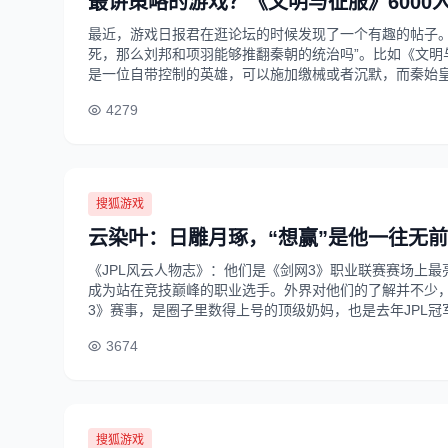
最讲策略的游戏？《文明与征服》6000
最近，游戏日报君在逛论坛的时候发现了一个有趣的帖子。
死，那么刘邦和项羽能够推翻秦朝的统治吗”。比如《文明
是一位自带控制的英雄，可以施加缴械或者沉默，而秦始皇的技能
4279
搜狐游戏
云染叶：日雕月琢，“想赢”是他一往无
《JPL风云人物志》：他们是《剑网3》职业联赛赛场上
成为站在竞技巅峰的职业选手。外界对他们的了解并不少
3》赛事，是圈子里数得上号的顶级奶妈，也是去年JPL冠军队
3674
搜狐游戏