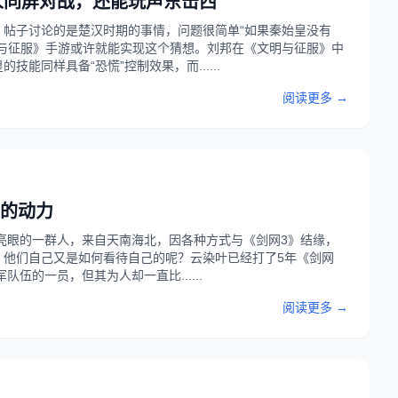
人同屏对战，还能玩声东击西
帖子讨论的是楚汉时期的事情，问题很简单“如果秦始皇没有
与征服》手游或许就能实现这个猜想。刘邦在《文明与征服》中
同样具备“恐慌”控制效果，而......
阅读更多 →
前的动力
最亮眼的一群人，来自天南海北，因各种方式与《剑网3》结缘，
，他们自己又是如何看待自己的呢？云染叶已经打了5年《剑网
伍的一员，但其为人却一直比......
阅读更多 →