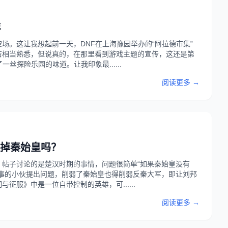
年
场。这让我想起前一天，DNF在上海豫园举办的“阿拉德市集”
店相当熟悉，但说真的，在那里看到游戏主题的宣传，这还是第
丝探险乐园的味道。让我印象最......
阅读更多 →
掉秦始皇吗？
帖子讨论的是楚汉时期的事情，问题很简单“如果秦始皇没有
事的小伙提出问题，削弱了秦始皇也得削弱反秦大军，即让刘邦
服》中是一位自带控制的英雄，可......
阅读更多 →