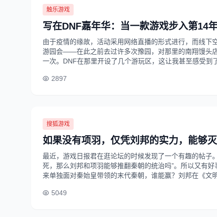
触乐游戏
写在DNF嘉年华：当一款游戏步入第14
由于疫情的缘故，活动采用网络直播的形式进行，而线下空
游园会——在此之前去过许多次豫园，对那里的南翔馒头
一次。DNF在那里开设了几个游玩区，这让我甚至感受到了一
2897
搜狐游戏
如果没有项羽，仅凭刘邦的实力，能够灭
最近，游戏日报君在逛论坛的时候发现了一个有趣的帖子。
死，那么刘邦和项羽能够推翻秦朝的统治吗”。所以又有好
来单独面对秦始皇带领的末代秦朝，谁能赢？刘邦在《文明与征
5049